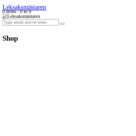
Leksaksmästaren
0 items
-
0 kr
0
Shop