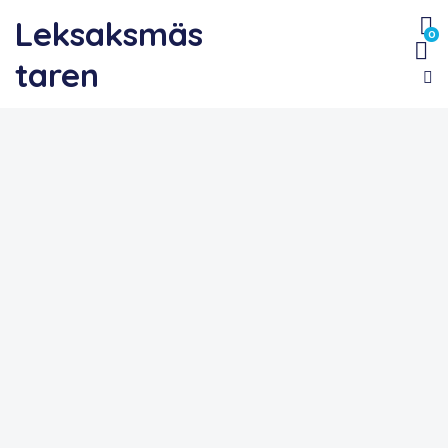
Leksaksmäs
0
taren