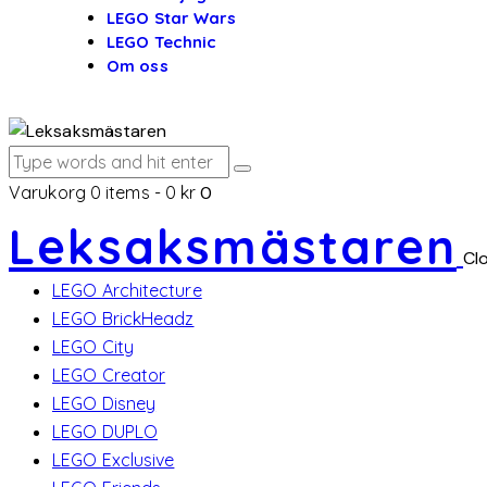
LEGO Star Wars
LEGO Technic
Om oss
Varukorg
0 items
-
0 kr
0
Leksaksmästaren
Cl
LEGO Architecture
LEGO BrickHeadz
LEGO City
LEGO Creator
LEGO Disney
LEGO DUPLO
LEGO Exclusive