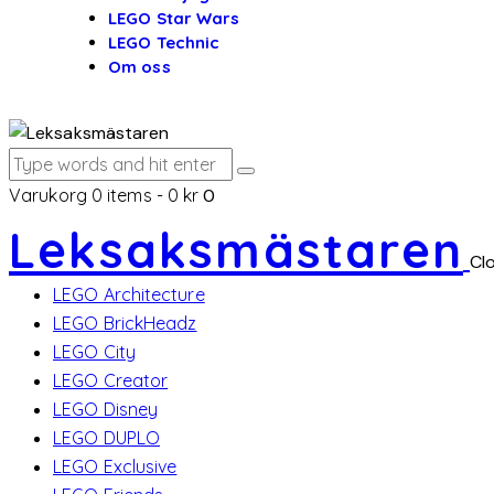
LEGO Star Wars
LEGO Technic
Om oss
Varukorg
0 items
-
0 kr
0
Leksaksmästaren
Cl
LEGO Architecture
LEGO BrickHeadz
LEGO City
LEGO Creator
LEGO Disney
LEGO DUPLO
LEGO Exclusive