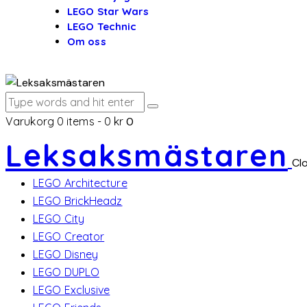
LEGO Star Wars
LEGO Technic
Om oss
Varukorg
0 items
-
0 kr
0
Leksaksmästaren
Cl
LEGO Architecture
LEGO BrickHeadz
LEGO City
LEGO Creator
LEGO Disney
LEGO DUPLO
LEGO Exclusive