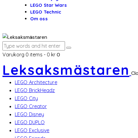
LEGO Star Wars
LEGO Technic
Om oss
Varukorg
0 items
-
0 kr
0
Leksaksmästaren
Cl
LEGO Architecture
LEGO BrickHeadz
LEGO City
LEGO Creator
LEGO Disney
LEGO DUPLO
LEGO Exclusive