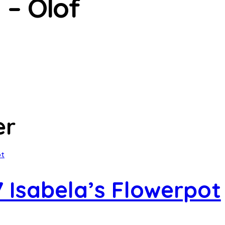
 – Olof
er
 Isabela’s Flowerpot