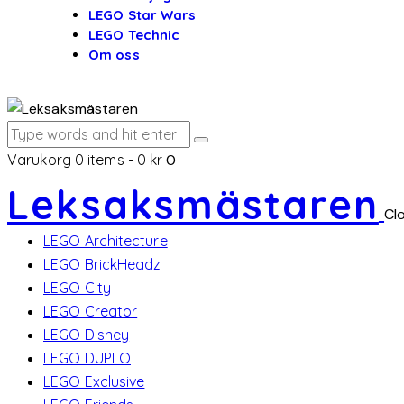
LEGO Star Wars
LEGO Technic
Om oss
Varukorg
0 items
-
0 kr
0
Leksaksmästaren
Cl
LEGO Architecture
LEGO BrickHeadz
LEGO City
LEGO Creator
LEGO Disney
LEGO DUPLO
LEGO Exclusive