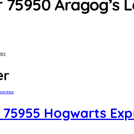
 75950 Aragog’s L
492
er
 75955 Hogwarts Exp