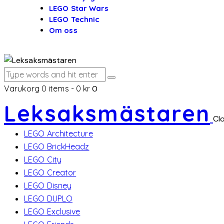
LEGO Star Wars
LEGO Technic
Om oss
Varukorg
0 items
-
0 kr
0
Leksaksmästaren
Cl
LEGO Architecture
LEGO BrickHeadz
LEGO City
LEGO Creator
LEGO Disney
LEGO DUPLO
LEGO Exclusive