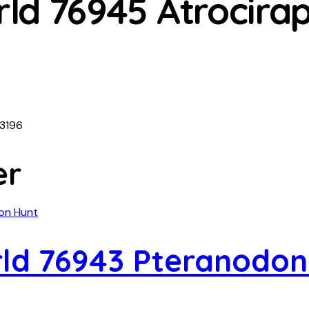
ld 76945 Atrocirap
3196
er
ld 76943 Pteranodon