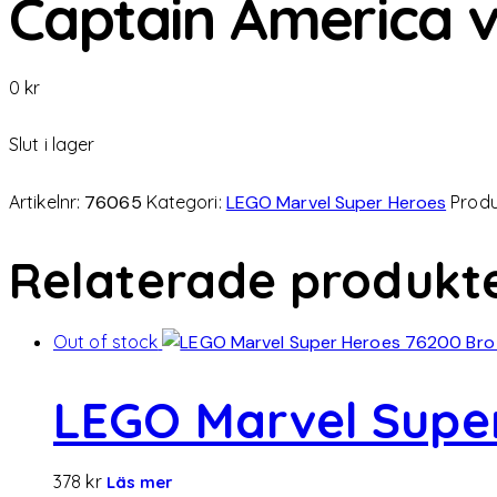
Captain America v
0
kr
Slut i lager
Artikelnr:
76065
Kategori:
LEGO Marvel Super Heroes
Produ
Relaterade produkt
Out of stock
LEGO Marvel Super
378
kr
Läs mer