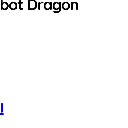
obot Dragon
l