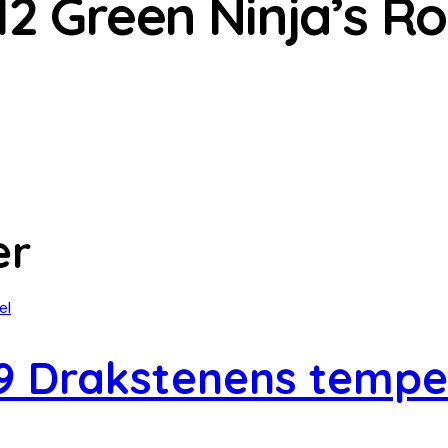
2 Green Ninja’s R
er
9 Drakstenens tempe