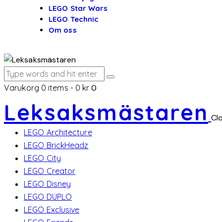
LEGO Star Wars
LEGO Technic
Om oss
Varukorg
0 items
-
0 kr
0
Leksaksmästaren
Cl
LEGO Architecture
LEGO BrickHeadz
LEGO City
LEGO Creator
LEGO Disney
LEGO DUPLO
LEGO Exclusive