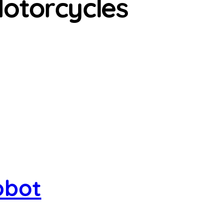
otorcycles
obot