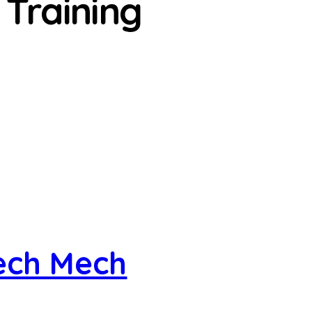
 Training
ech Mech