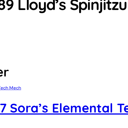
 Lloyd’s Spinjitzu
er
7 Sora’s Elemental T