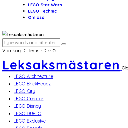
LEGO Star Wars
LEGO Technic
Om oss
Varukorg
0 items
-
0 kr
0
Leksaksmästaren
Cl
LEGO Architecture
LEGO BrickHeadz
LEGO City
LEGO Creator
LEGO Disney
LEGO DUPLO
LEGO Exclusive