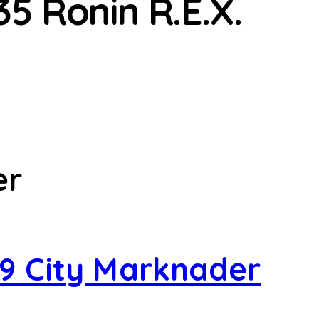
5 Ronin R.E.X.
er
9 City Marknader