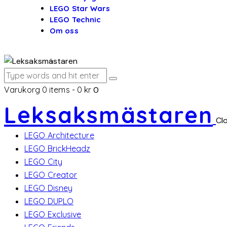
LEGO Star Wars
LEGO Technic
Om oss
Varukorg
0 items
-
0 kr
0
Leksaksmästaren
Cl
LEGO Architecture
LEGO BrickHeadz
LEGO City
LEGO Creator
LEGO Disney
LEGO DUPLO
LEGO Exclusive