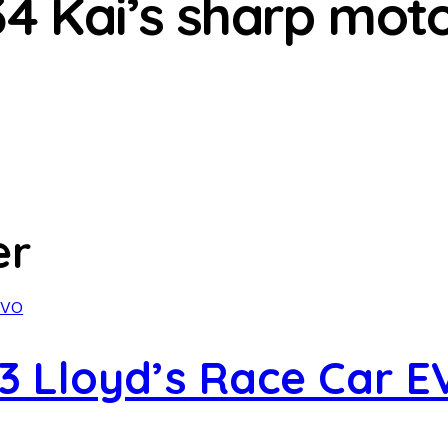
4 Kai’s sharp mot
er
3 Lloyd’s Race Car 