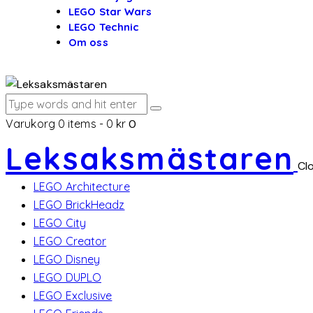
LEGO Star Wars
LEGO Technic
Om oss
Varukorg
0 items
-
0 kr
0
Leksaksmästaren
Cl
LEGO Architecture
LEGO BrickHeadz
LEGO City
LEGO Creator
LEGO Disney
LEGO DUPLO
LEGO Exclusive