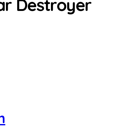
ar Destroyer
n