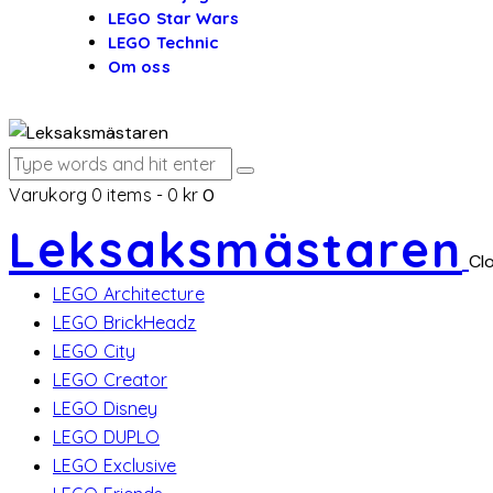
LEGO Star Wars
LEGO Technic
Om oss
Varukorg
0 items
-
0 kr
0
Leksaksmästaren
Cl
LEGO Architecture
LEGO BrickHeadz
LEGO City
LEGO Creator
LEGO Disney
LEGO DUPLO
LEGO Exclusive