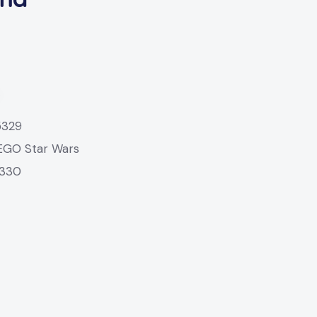
5329
EGO Star Wars
330