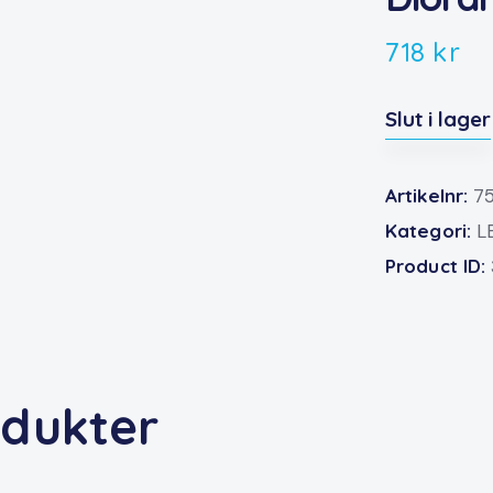
718
kr
Slut i lager
Artikelnr:
7
Kategori:
L
Product ID:
odukter