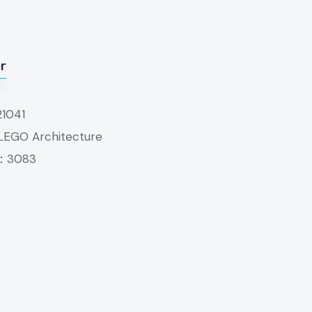
er
21041
LEGO Architecture
D:
3083