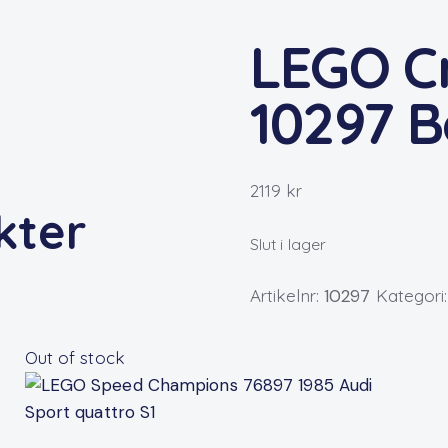
LEGO Cr
10297 B
2119
kr
kter
Slut i lager
Artikelnr:
10297
Kategori
Out of stock