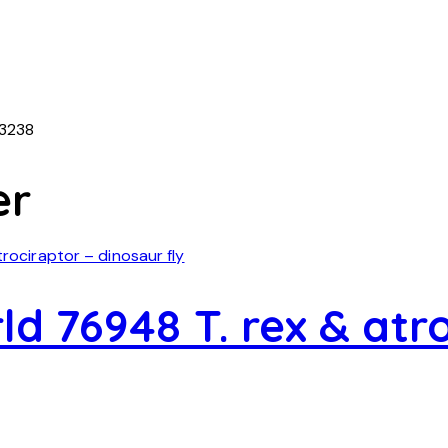
3238
er
d 76948 T. rex & atr