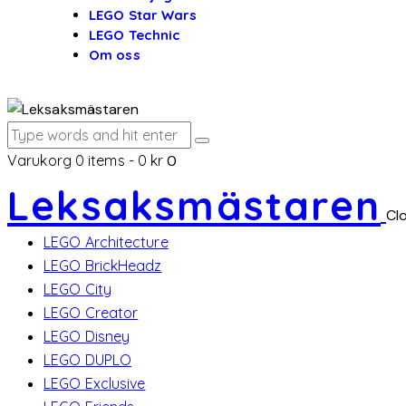
LEGO Star Wars
LEGO Technic
Om oss
Varukorg
0 items
-
0 kr
0
Leksaksmästaren
Cl
LEGO Architecture
LEGO BrickHeadz
LEGO City
LEGO Creator
LEGO Disney
LEGO DUPLO
LEGO Exclusive