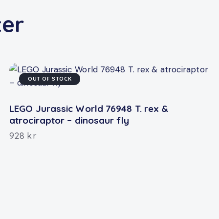
ter
OUT OF STOCK
LEGO Jurassic World 76948 T. rex &
atrociraptor – dinosaur fly
928
kr