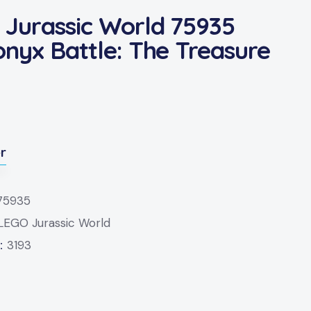
Jurassic World 75935
nyx Battle: The Treasure
er
75935
LEGO Jurassic World
D:
3193