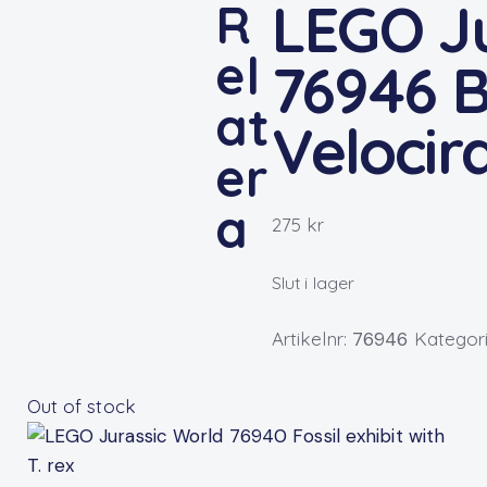
LEGO Ju
R
el
76946 B
at
Velocir
er
a
275
kr
Slut i lager
Artikelnr:
76946
Kategor
Out of stock