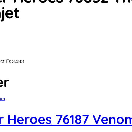
jet
ct ID:
3493
er
r Heroes 76187 Veno