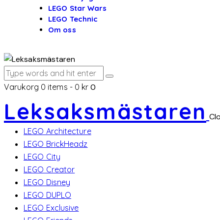
LEGO Star Wars
LEGO Technic
Om oss
Varukorg
0 items
-
0 kr
0
Leksaksmästaren
Cl
LEGO Architecture
LEGO BrickHeadz
LEGO City
LEGO Creator
LEGO Disney
LEGO DUPLO
LEGO Exclusive