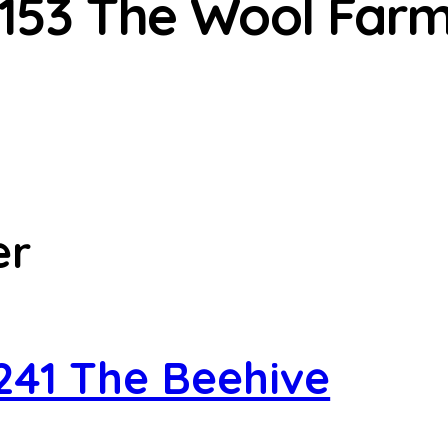
1153 The Wool Far
er
241 The Beehive