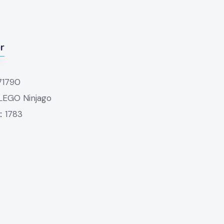
er
71790
LEGO Ninjago
D:
1783