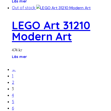
Läs mer
Out of stock
LEGO Art 31210
Modern Art
474
kr
Läs mer
←
1
2
3
4
5
6