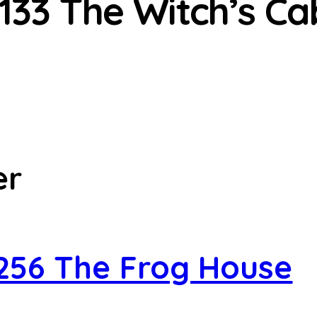
133 The Witch’s Ca
er
256 The Frog House