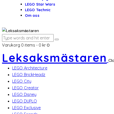
LEGO Star Wars
LEGO Technic
Om oss
Varukorg
0 items
-
0 kr
0
Leksaksmästaren
Cl
LEGO Architecture
LEGO BrickHeadz
LEGO City
LEGO Creator
LEGO Disney
LEGO DUPLO
LEGO Exclusive