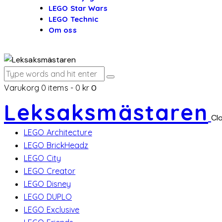
LEGO Star Wars
LEGO Technic
Om oss
Varukorg
0 items
-
0 kr
0
Leksaksmästaren
Cl
LEGO Architecture
LEGO BrickHeadz
LEGO City
LEGO Creator
LEGO Disney
LEGO DUPLO
LEGO Exclusive