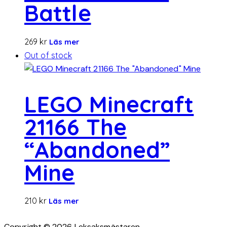
Battle
269
kr
Läs mer
Out of stock
LEGO Minecraft
21166 The
“Abandoned”
Mine
210
kr
Läs mer
Copyright © 2026 Leksaksmästaren